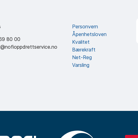
s
Personvern
Åpenhetsloven
 69 80 00
Kvalitet
t@nofioppdrettservice.no
Bærekraft
Net-Reg
Varsling