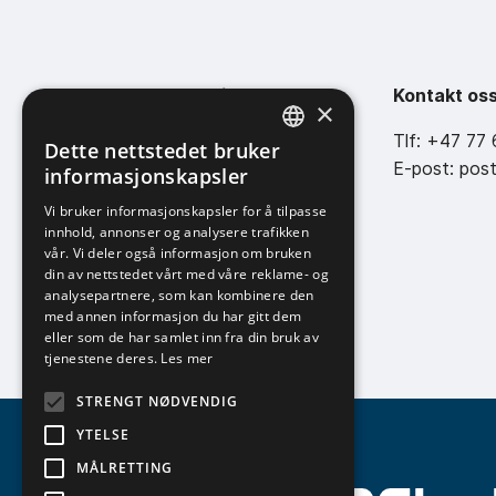
NOFI Oppdrettservice AS
Kontakt os
×
Strandveien 84a, 9180 SKJERVØY
Tlf: +47 77
Dette nettstedet bruker
NORWEGIAN
Org.nr: 994 032 909
E-post: pos
informasjonskapsler
ENGLISH
Vi bruker informasjonskapsler for å tilpasse
innhold, annonser og analysere trafikken
vår. Vi deler også informasjon om bruken
din av nettstedet vårt med våre reklame- og
analysepartnere, som kan kombinere den
med annen informasjon du har gitt dem
eller som de har samlet inn fra din bruk av
tjenestene deres.
Les mer
STRENGT NØDVENDIG
YTELSE
MÅLRETTING